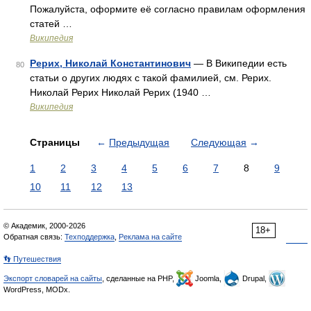
Пожалуйста, оформите её согласно правилам оформления
статей …
Википедия
Рерих, Николай Константинович
— В Википедии есть
80
статьи о других людях с такой фамилией, см. Рерих.
Николай Рерих Николай Рерих (1940 …
Википедия
Страницы
←
Предыдущая
Следующая
→
1
2
3
4
5
6
7
8
9
10
11
12
13
© Академик, 2000-2026
18+
Обратная связь:
Техподдержка
,
Реклама на сайте
👣 Путешествия
Экспорт словарей на сайты
, сделанные на PHP,
Joomla,
Drupal,
WordPress, MODx.