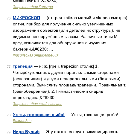
можно считать&#8230; …
Энциклопедия Кольера
МИКРОСКОП
— (от греч. mikros малый и skopeo смотрю),
76
оптич. прибор для получения сильно увеличенных
изображений объектов (или деталей их структуры), не
видимых невооружённым глазом. Различные типы М.
предназначаются для обнаружения л изучения
бактерий,&#8230; …
Физическая энциклопедия
трапеция
— и; ж. [греч. trapezion столик] 1.
77
Четырёхугольник с двумя параллельными сторонами
(основаниями) и двумя непараллельными (боковыми)
сторонами. Вычислить площадь трапеции. Правильная т.
(равнобедренная). 2. Гимнастический снаряд
перекладина,&#8230; …
Энциклопедический словарь
Ух ты, говорящая рыба!
— Ух ты, говорящая рыба! …
78
Википедия
Ниро Вульф
— Эту статью следует викифицировать.
79