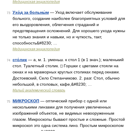
Медицинская энциклопедия
Ухо́д за больны́м
— Уход включает обслуживание
73
больного, создание наиболее благоприятных условий для
его выздоровления, облегчения страданий и
предотвращения осложнений. Для хорошего ухода нужны
не только знания и навыки, но и чуткость, такт,
способность&#8230; …
Медицинская энциклопедия
сто́лик
— а, м. 1. уменьш. к стол 1 (в 1 знач.); маленький
74
стол. Туалетный столик. □ Горшки с цветами стояли на
окнах и на мраморных круглых столиках перед окнами.
Достоевский, Село Степанчиково. 2. разг. Стол, обычно
небольшой, в столовых, кафе,&#8230; …
Малый академический словарь
МИКРОСКОП
— оптический прибор с одной или
75
несколькими линзами для получения увеличенных
изображений объектов, не видимых невооруженным
глазом. Микроскопы бывают простые и сложные. Простой
микроскоп это одна система линз. Простым микроскопом